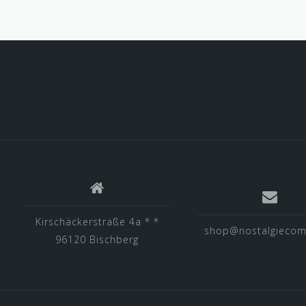
Kirschäckerstraße 4a * *
shop@nostalgiecom
96120 Bischberg