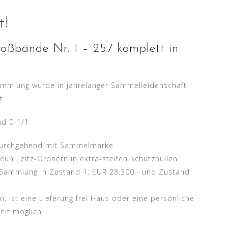
t!
oßbände Nr. 1 – 257 komplett in
ammlung wurde in jahrelanger Sammelleidenschaft
t.
nd 0-1/1
d durchgehend mit Sammelmarke
un Leitz-Ordnern in extra-steifen Schutzhüllen
e Sammlung in Zustand 1: EUR 28.300.- und Zustand
, ist eine Lieferung frei Haus oder eine persönliche
eit möglich