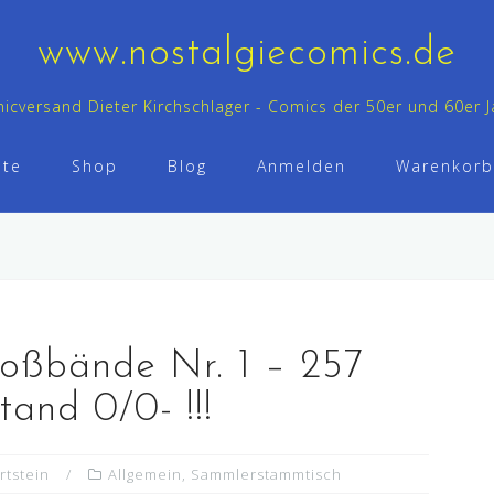
www.nostalgiecomics.de
icversand Dieter Kirchschlager - Comics der 50er und 60er J
ste
Shop
Blog
Anmelden
Warenkorb
roßbände Nr. 1 – 257
tand 0/0- !!!
rtstein
Allgemein
,
Sammlerstammtisch