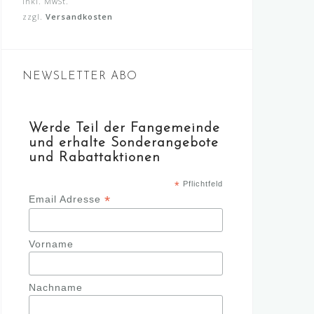
Preis
war:
inkl. MwSt.
zzgl.
Versandkosten
ist:
60,00 €
42,00 €.
NEWSLETTER ABO
Werde Teil der Fangemeinde
und erhalte Sonderangebote
und Rabattaktionen
*
Pflichtfeld
*
Email Adresse
Vorname
Nachname