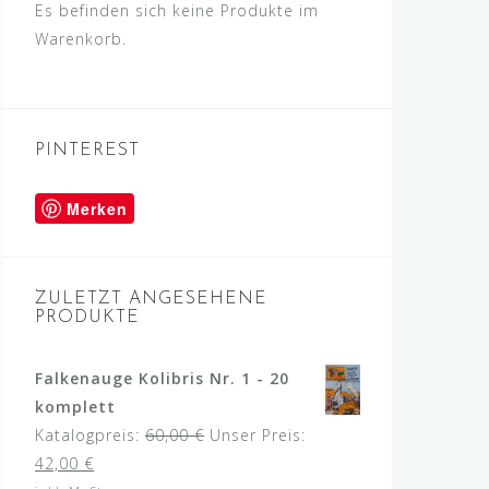
Es befinden sich keine Produkte im
Warenkorb.
PINTEREST
Merken
ZULETZT ANGESEHENE
PRODUKTE
Falkenauge Kolibris Nr. 1 - 20
komplett
Ursprünglicher
Katalogpreis:
60,00
€
Unser Preis:
Aktueller
Preis
42,00
€