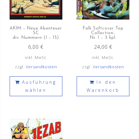
AKIM – Neue Abenteuer
Falk Softcover Top
SC
Collection-
div. Nummern (1 – 15)
Nr. 1 – 3 kpl.
6,00
€
24,00
€
inkl. MwSt.
inkl. MwSt.
zzgl.
Versandkosten
zzgl.
Versandkosten
Dieses
Ausführung
In den
Produkt
wählen
Warenkorb
weist
mehrere
Varianten
auf.
Die
Optionen