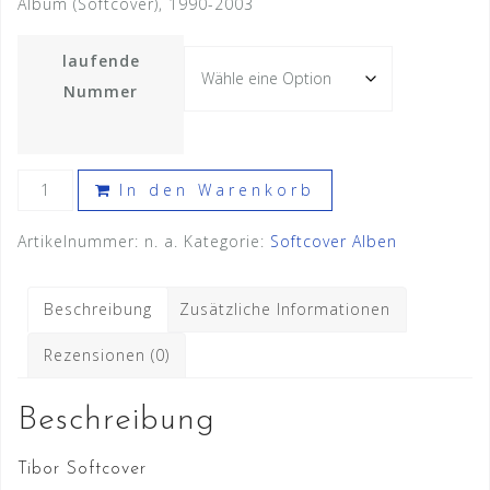
Album (Softcover), 1990-2003
laufende
Nummer
Tibor
In den Warenkorb
Softcover
div.
Artikelnummer:
n. a.
Kategorie:
Softcover Alben
Nummern
(1
Beschreibung
Zusätzliche Informationen
-
13,
Rezensionen (0)
16
-
Beschreibung
37,
40
Tibor Softcover