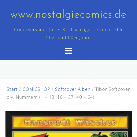
Skip
to
www.nostalgiecomics.de
content
Comicversand Dieter Kirchschlager - Comics der
50er und 60er Jahre
Start
/
COMICSHOP
/
Softcover Alben
/ Tibor Softcover
div. Nummern (1 – 13, 16 – 37, 40 – 64)