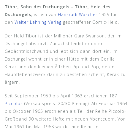
-
Tibor, Sohn des Dschungels
–
Tibor, Held des
64)
Dschungels
, ist ein von
Hansrudi Wäscher
1959 für
Menge
den
Walter Lehning Verlag
geschaffener Comic-Held.
Der Held Tibor ist der Millionär Gary Swanson, der im
Dschungel abstürzt. Zunächst leidet er unter
Gedächtnisschwund und lebt sich dann dort ein. Im
Dschungel wohnt er in einer Hütte mit dem Gorilla
Kerak und den kleinen Äffchen Pip und Pop, deren
Hauptlebenszweck darin zu bestehen scheint, Kerak zu
ärgern.
Seit September 1959 bis April 1963 erschienen 187
Piccolos
(Verkaufspreis: 20/30 Pfennig). Ab Februar 1964
bis Oktober 1965 erschienen als Teil der Reihe Piccolo-
Großband 90 weitere Hefte mit neuen Abenteuern. Von
Mai 1961 bis Mai 1968 wurde eine Reihe mit