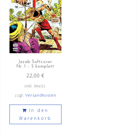
können
auf
der
Produktseite
gewählt
werden
Jezab Softcover
Nr. 1 – 5 komplett
22,00
€
inkl. MwSt.
zzgl.
Versandkosten
In den
Warenkorb