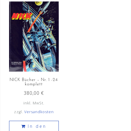
Die
Optionen
können
auf
der
Produktseite
gewählt
werden
NICK Bücher – Nr. 1 -24
komplett
380,00
€
inkl. MwSt.
zzgl.
Versandkosten
In den