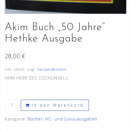
Akim Buch „50 Jahre“
Hethke Ausgabe
28,00
€
inkl. MwSt.
zzgl.
Versandkosten
AKIM HERR DES DSCHUNGELS
Akim
In den Warenkorb
Buch
"50
Kategorie:
Bücher, HC- und Luxusausgaben
Jahre"