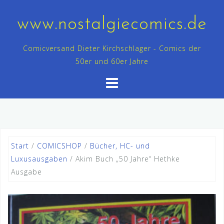
Skip
to
www.nostalgiecomics.de
content
Comicversand Dieter Kirchschlager - Comics der
50er und 60er Jahre
Start
/
COMICSHOP
/
Bücher, HC- und
Luxusausgaben
/ Akim Buch „50 Jahre“ Hethke
Ausgabe