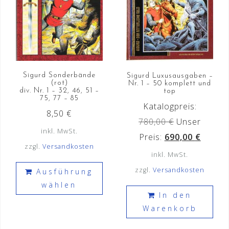
Sigurd Sonderbände
Sigurd Luxusausgaben –
(rot)
Nr. 1 – 50 komplett und
div. Nr. 1 – 32, 46, 51 –
top
75, 77 – 85
Katalogpreis:
8,50
€
Ursprünglich
780,00
€
Unser
inkl. MwSt.
Preis
Aktuell
Preis:
690,00
€
zzgl.
Versandkosten
war:
Preis
inkl. MwSt.
Dieses
780,00 €
ist:
zzgl.
Versandkosten
Ausführung
Produkt
690,00
wählen
weist
In den
mehrere
Warenkorb
Varianten
auf.