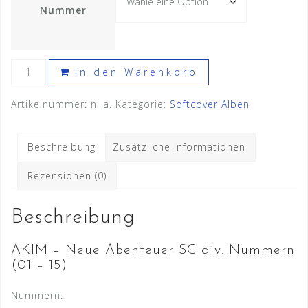
Nummer
AKIM
In den Warenkorb
-
Neue
Artikelnummer:
n. a.
Kategorie:
Softcover Alben
Abenteuer
SC
Beschreibung
Zusätzliche Informationen
div.
Nummern
Rezensionen (0)
(1
-
Beschreibung
15)
Menge
AKIM – Neue Abenteuer SC div. Nummern
(01 – 15)
Nummern: