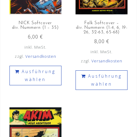
NICK Softcover
Falk Softcover –
div. Nummern (1 – 35)
div. Nummern (1-4, 6, 19-
26, 32-63, 65-68)
6,00
€
8,00
€
inkl. MwSt.
inkl. MwSt.
zzgl.
Versandkosten
zzgl.
Versandkosten
Dieses
Die
Ausführung
Produkt
Ausführung
Pro
wählen
weist
wählen
weis
mehrere
meh
Varianten
Vari
auf.
auf.
Die
Die
Optionen
Opt
können
kön
auf