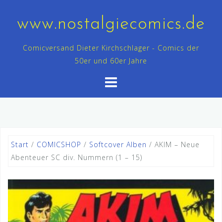
Skip
to
www.nostalgiecomics.de
content
Comicversand Dieter Kirchschlager - Comics der
50er und 60er Jahre
Start
/
COMICSHOP
/
Softcover Alben
/ AKIM – Neue
Abenteuer SC div. Nummern (1 – 15)