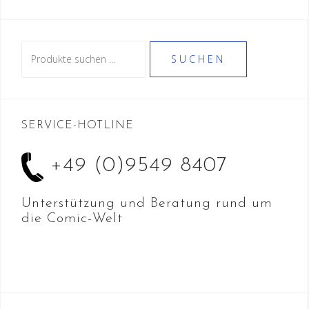
auf.
Die
Optionen
Suche
können
SUCHEN
nach:
auf
der
Produktseite
SERVICE-HOTLINE
gewählt
werden
+49 (0)9549 8407
Unterstützung und Beratung rund um
die Comic-Welt