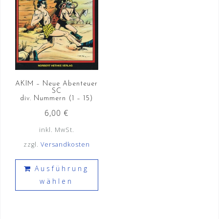
auf
der
der
Produktseite
Prod
gewählt
gewä
werden
wer
AKIM – Neue Abenteuer
SC
div. Nummern (1 – 15)
6,00
€
inkl. MwSt.
zzgl.
Versandkosten
Dieses
Ausführung
Produkt
wählen
weist
mehrere
Varianten