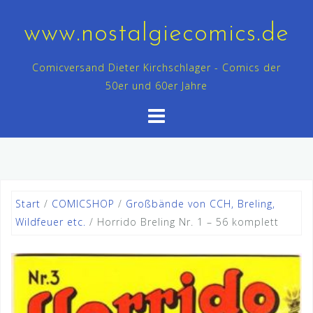
Skip
to
www.nostalgiecomics.de
content
Comicversand Dieter Kirchschlager - Comics der
50er und 60er Jahre
Start
/
COMICSHOP
/
Großbände von CCH, Breling,
Wildfeuer etc.
/ Horrido Breling Nr. 1 – 56 komplett