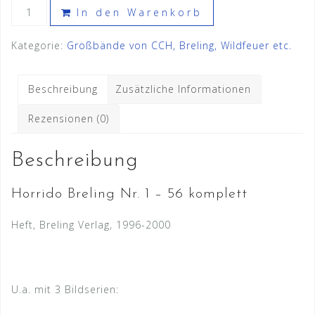
Horrido
In den Warenkorb
Breling
Nr.
Kategorie:
Großbände von CCH, Breling, Wildfeuer etc.
1
-
Beschreibung
Zusätzliche Informationen
56
komplett
Rezensionen (0)
Menge
Beschreibung
Horrido Breling Nr. 1 – 56 komplett
Heft, Breling Verlag, 1996-2000
U.a. mit 3 Bildserien: