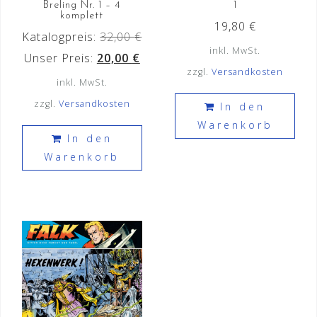
Breling Nr. 1 – 4
1
komplett
19,80
€
Katalogpreis:
32,00
€
inkl. MwSt.
Ursprünglicher
Aktueller
Unser Preis:
20,00
€
zzgl.
Versandkosten
Preis
Preis
inkl. MwSt.
war:
ist:
zzgl.
Versandkosten
In den
32,00 €
20,00 €.
Warenkorb
In den
Warenkorb